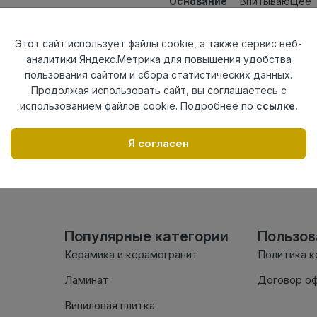
Основание
Впитывающее
Фасовка
3,5кг
Страна
Россия
Этот сайт использует файлы cookie, а также сервис веб-
происхождения
аналитики Яндекс.Метрика для повышения удобства
пользования сайтом и сбора статистических данных.
Осталось
60 шт
Продолжая использовать сайт, вы соглашаетесь с
использованием файлов cookie. Подробнее по
ссылке.
Внимание! Внешний вид т
настоящем сайте. Провер
Я согласен
комплектации в момент п
Популярные категории
Пользо
Керамика и керамогранит
Политика 
Ламинат
Договор о
Виниловая плитка