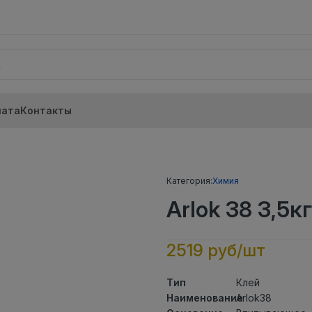
лата
Контакты
Категория:
Химия
Arlok 38 3,5к
2519 руб/шт
Тип
Клей
Наименование
Arlok38