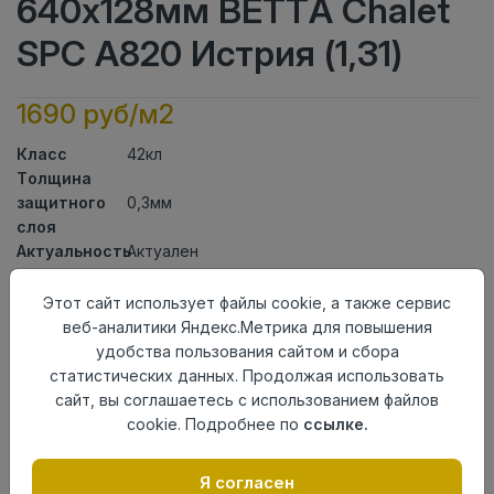
640x128мм BETTA Chalet
SPC A820 Истрия (1,31)
1690 руб/м2
Класс
42кл
Толщина
защитного
0,3мм
слоя
Актуальность
Актуален
Толщина
4,5мм
Размер
Этот сайт использует файлы cookie, а также сервис
640x128мм
доски
веб-аналитики Яндекс.Метрика для повышения
Теплый пол
до +27 градусов
удобства пользования сайтом и сбора
Способ
статистических данных. Продолжая использовать
Замковый метод
укладки
сайт, вы соглашаетесь с использованием файлов
Фаска
4V
cookie. Подробнее по
ссылке.
Страна
Китай
происхождения
Я согласен