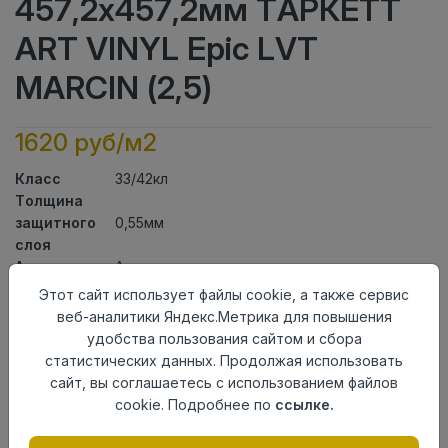
457,2x457,2мм ТАРКЕТТ
ART VINYL Epic LVT
MARCIN (2,5)
1620 руб/м2
Класс
33/42кл
Толщина
защитного
0,55мм
слоя
Актуальность
Актуален
Толщина
2,7мм
Этот сайт использует файлы cookie, а также сервис
Размер
веб-аналитики Яндекс.Метрика для повышения
457,2x457,2мм
доски
удобства пользования сайтом и сбора
Теплый пол
до +27 градусов
статистических данных. Продолжая использовать
Способ
сайт, вы соглашаетесь с использованием файлов
На клей
укладки
cookie. Подробнее по
ссылке.
Фаска
Без фаски
Страна