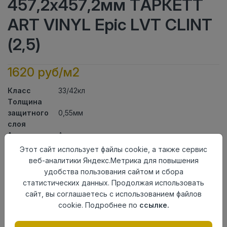
457,2x457,2мм ТАРКЕТТ
ART VINYL Epic LVT CLINT
(2,5)
1620 руб/м2
Класс
33/42кл
Толщина
защитного
0,55мм
слоя
Актуальность
Актуален
Толщина
2,7мм
Этот сайт использует файлы cookie, а также сервис
Размер
веб-аналитики Яндекс.Метрика для повышения
457,2x457,2мм
доски
удобства пользования сайтом и сбора
Теплый пол
до +27 градусов
статистических данных. Продолжая использовать
Способ
сайт, вы соглашаетесь с использованием файлов
На клей
укладки
cookie. Подробнее по
ссылке.
Фаска
Без фаски
Страна