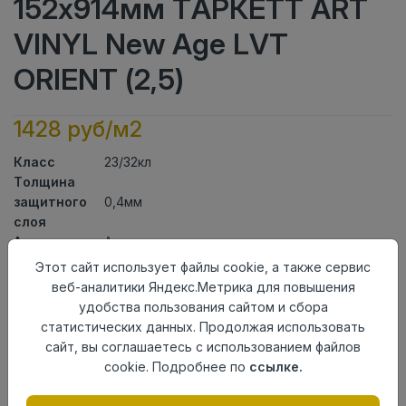
152x914мм ТАРКЕТТ ART
VINYL New Age LVT
ORIENT (2,5)
1428 руб/м2
Класс
23/32кл
Толщина
защитного
0,4мм
слоя
Актуальность
Актуален
Толщина
2,1мм
Этот сайт использует файлы cookie, а также сервис
Размер
веб-аналитики Яндекс.Метрика для повышения
152x914мм
доски
удобства пользования сайтом и сбора
Теплый пол
до +27 градусов
статистических данных. Продолжая использовать
Способ
сайт, вы соглашаетесь с использованием файлов
На клей
укладки
cookie. Подробнее по
ссылке.
Фаска
Без фаски
Страна