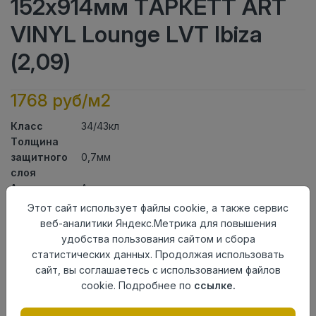
152x914мм ТАРКЕТТ ART
VINYL Lounge LVT Ibiza
(2,09)
1768 руб/м2
Класс
34/43кл
Толщина
защитного
0,7мм
слоя
Актуальность
Актуален
Толщина
3мм
Этот сайт использует файлы cookie, а также сервис
Размер
веб-аналитики Яндекс.Метрика для повышения
152x914мм
доски
удобства пользования сайтом и сбора
Теплый пол
до +27 градусов
статистических данных. Продолжая использовать
Способ
сайт, вы соглашаетесь с использованием файлов
На клей
укладки
cookie. Подробнее по
ссылке.
Фаска
4-х сторонняя фаска
Страна