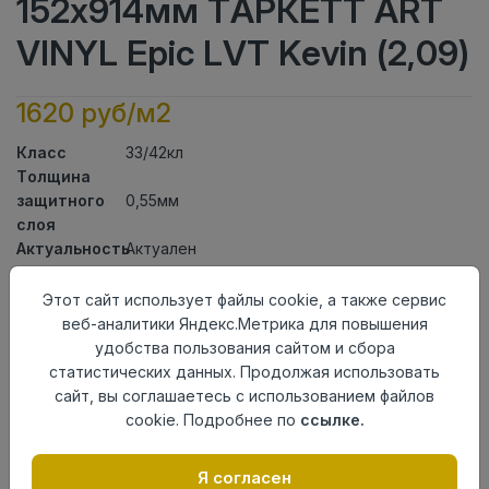
152x914мм ТАРКЕТТ ART
VINYL Epic LVT Kevin (2,09)
1620 руб/м2
Класс
33/42кл
Толщина
защитного
0,55мм
слоя
Актуальность
Актуален
Толщина
2,7мм
Размер
Этот сайт использует файлы cookie, а также сервис
152x914мм
доски
веб-аналитики Яндекс.Метрика для повышения
Теплый пол
до +27 градусов
удобства пользования сайтом и сбора
Способ
статистических данных. Продолжая использовать
На клей
укладки
сайт, вы соглашаетесь с использованием файлов
Фаска
4-х сторонняя фаска
cookie. Подробнее по
ссылке.
Страна
Россия
происхождения
Я согласен