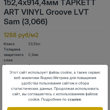
152,4x914,4мм ТАРКЕТТ
ART VINYL Groove LVT
Sam (3,066)
1288 руб/м2
Класс
23/31кл
Толщина
защитного
0,3мм
слоя
Актуальность
Актуален
Толщина
1,85мм
Этот сайт использует файлы cookie, а также сервис
Размер
веб-аналитики Яндекс.Метрика для повышения
152,4x914,4мм
доски
удобства пользования сайтом и сбора
Теплый пол
до +27 градусов
статистических данных. Продолжая использовать
Способ
сайт, вы соглашаетесь с использованием файлов
На клей
укладки
cookie. Подробнее по
ссылке.
Фаска
Без фаски
Страна