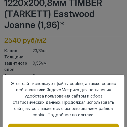
1220х200,8мм TIMBER
(TARKETT) Eastwood
Joanne (1,96)*
2540 руб/м2
Класс
23/31кл
Толщина
защитного
0,55мм
слоя
Актуальность
Снят с производства
Толщина
4,1мм
Этот сайт использует файлы cookie, а также сервис
Размер
веб-аналитики Яндекс.Метрика для повышения
1220х200,8мм
доски
удобства пользования сайтом и сбора
Теплый пол
до +27 градусов
статистических данных. Продолжая использовать
Способ
сайт, вы соглашаетесь с использованием файлов
Замковый метод
укладки
cookie. Подробнее по
ссылке.
Фаска
4-х сторонняя фаска
Страна