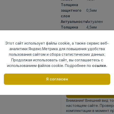
Толщина
защитного
0,5мм
слоя
Актуальность
Актуален
Толщина
4,5мм
Размер
1220х184мм
доски
Этот сайт использует файлы cookie, а также сервис веб-
Теплый пол
до +27 градус
аналитики Яндекс.Метрика для повышения удобства
Способ
Замковый мет
пользования сайтом и сбора статистических данных.
укладки
Продолжая использовать сайт, вы соглашаетесь с
Фаска
4V
использованием файлов cookie. Подробнее по
ссылке.
Страна
Китай
происхождения
Я согласен
Осталось
73 упак
Внимание! Внешний вид т
настоящем сайте. Провер
комплектации в момент п