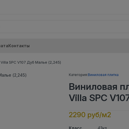
лата
Контакты
illa SPC V107 Дуб Малье (2,245)
Категория:
Виниловая плитка
Виниловая п
Villa SPC V10
2290 руб/м2
Класс
43кл