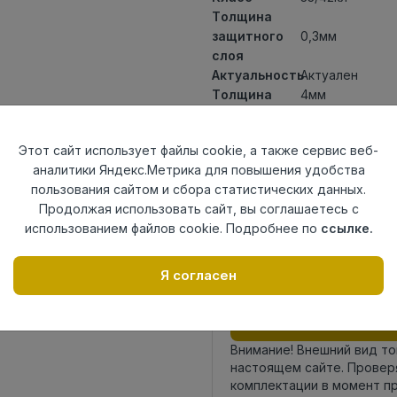
Толщина
защитного
0,3мм
слоя
Актуальность
Актуален
Толщина
4мм
Размер
1200x180мм
доски
Этот сайт использует файлы cookie, а также сервис веб-
Теплый пол
до +27 градус
аналитики Яндекс.Метрика для повышения удобства
Способ
Замковый мет
пользования сайтом и сбора статистических данных.
укладки
Продолжая использовать сайт, вы соглашаетесь с
Фаска
4V
использованием файлов cookie. Подробнее по
ссылке.
Страна
Россия
происхождения
Я согласен
Осталось
6 упак
Внимание! Внешний вид т
настоящем сайте. Провер
комплектации в момент п