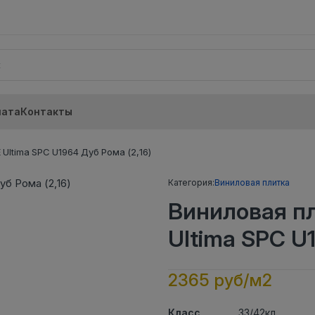
лата
Контакты
ltima SPC U1964 Дуб Рома (2,16)
Категория:
Виниловая плитка
Виниловая п
Ultima SPC U1
2365 руб/м2
Класс
33/42кл