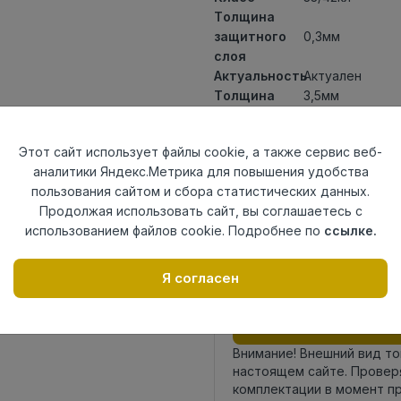
Толщина
защитного
0,3мм
слоя
Актуальность
Актуален
Толщина
3,5мм
Размер
1200x180мм
доски
Этот сайт использует файлы cookie, а также сервис веб-
Теплый пол
до +27 градус
аналитики Яндекс.Метрика для повышения удобства
Способ
Замковый мет
пользования сайтом и сбора статистических данных.
укладки
Продолжая использовать сайт, вы соглашаетесь с
Фаска
4V micro
использованием файлов cookie. Подробнее по
ссылке.
Страна
Россия
происхождения
Я согласен
Осталось
10 упак
Внимание! Внешний вид т
настоящем сайте. Провер
комплектации в момент п