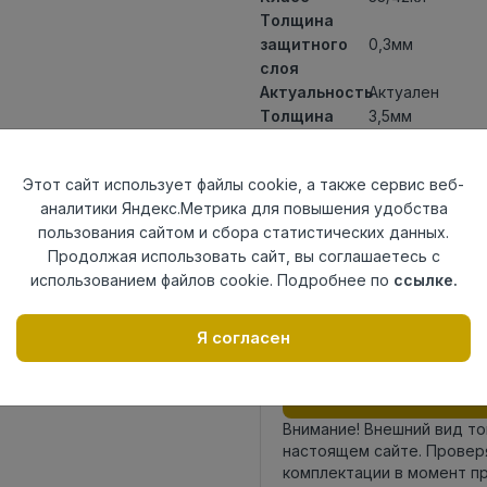
Толщина
защитного
0,3мм
слоя
Актуальность
Актуален
Толщина
3,5мм
Размер
1200x180мм
доски
Этот сайт использует файлы cookie, а также сервис веб-
Теплый пол
до +27 градус
аналитики Яндекс.Метрика для повышения удобства
Способ
Замковый мет
пользования сайтом и сбора статистических данных.
укладки
Продолжая использовать сайт, вы соглашаетесь с
Фаска
4V micro
использованием файлов cookie. Подробнее по
ссылке.
Страна
Россия
происхождения
Я согласен
Осталось
38 упак
Внимание! Внешний вид т
настоящем сайте. Провер
комплектации в момент п