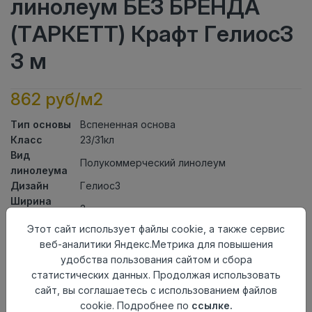
линолеум БЕЗ БРЕНДА
(ТАРКЕТТ) Крафт Гелиос3
3 м
862 руб/м2
Тип основы
Вспененная основа
Класс
23/31кл
Вид
Полукоммерческий линолеум
линолеума
Дизайн
Гелиос3
Ширина
3
рулона
Этот сайт использует файлы cookie, а также сервис
Общая
2мм
веб-аналитики Яндекс.Метрика для повышения
толщина
удобства пользования сайтом и сбора
Толщина
статистических данных. Продолжая использовать
защитного
0,40мм
сайт, вы соглашаетесь с использованием файлов
слоя
cookie. Подробнее по
ссылке.
Актуальность
Актуален