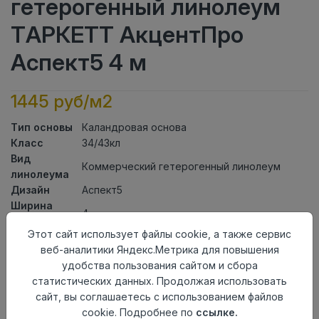
гетерогенный линолеум
ТАРКЕТТ АкцентПро
Аспект5 4 м
1445 руб/м2
Тип основы
Каландровая основа
Класс
34/43кл
Вид
Коммерческий гетерогенный линолеум
линолеума
Дизайн
Аспект5
Ширина
4
рулона
Этот сайт использует файлы cookie, а также сервис
Общая
2мм
веб-аналитики Яндекс.Метрика для повышения
толщина
удобства пользования сайтом и сбора
Толщина
статистических данных. Продолжая использовать
защитного
0,70мм
сайт, вы соглашаетесь с использованием файлов
слоя
cookie. Подробнее по
ссылке.
Актуальность
Актуален