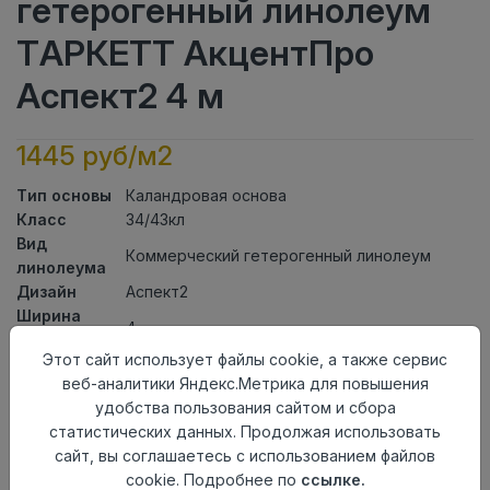
гетерогенный линолеум
ТАРКЕТТ АкцентПро
Аспект2 4 м
1445 руб/м2
Тип основы
Каландровая основа
Класс
34/43кл
Вид
Коммерческий гетерогенный линолеум
линолеума
Дизайн
Аспект2
Ширина
4
рулона
Этот сайт использует файлы cookie, а также сервис
Общая
2мм
веб-аналитики Яндекс.Метрика для повышения
толщина
удобства пользования сайтом и сбора
Толщина
статистических данных. Продолжая использовать
защитного
0,70мм
сайт, вы соглашаетесь с использованием файлов
слоя
cookie. Подробнее по
ссылке.
Актуальность
Актуален