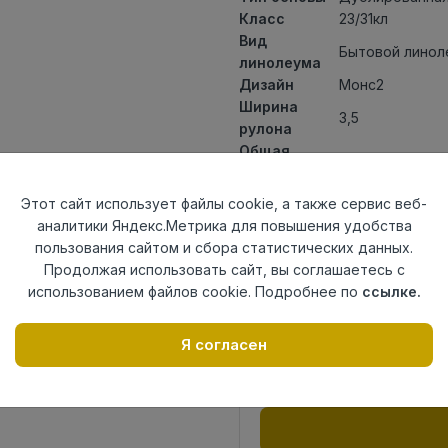
Класс
23/31кл
Вид
Бытовой линол
линолеума
Дизайн
Монс2
Ширина
3,5
рулона
Общая
3,3мм
толщина
Толщина
Этот сайт использует файлы cookie, а также сервис веб-
защитного
0,30мм
аналитики Яндекс.Метрика для повышения удобства
слоя
пользования сайтом и сбора статистических данных.
Актуальность
Снят с произв
Продолжая использовать сайт, вы соглашаетесь с
Страна
использованием файлов cookie. Подробнее по
ссылке.
Россия
происхождения
Я согласен
Осталось
13.2 пог. м