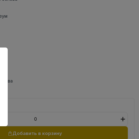
еум
одства
Добавить в корзину