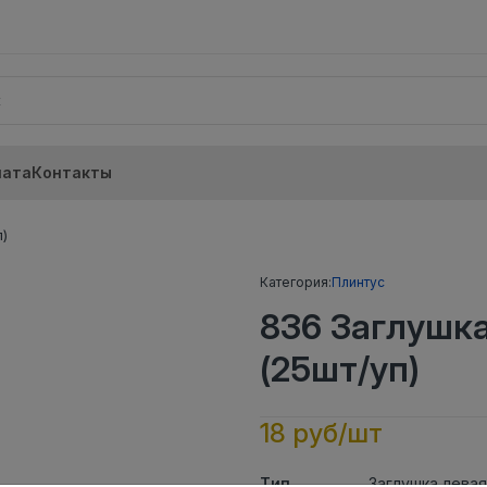
лата
Контакты
)
Категория:
Плинтус
836 Заглушк
(25шт/уп)
18 руб/шт
Тип
Заглушка левая