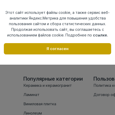
Актуальность
Актуален
Материал
ПВХ
Этот сайт использует файлы cookie, а также сервис веб-
аналитики Яндекс.Метрика для повышения удобства
Осталось
14 шт
пользования сайтом и сбора статистических данных.
Продолжая использовать сайт, вы соглашаетесь с
использованием файлов cookie. Подробнее по
ссылке.
Внимание! Внешний вид т
настоящем сайте. Провер
Я согласен
комплектации в момент п
Популярные категории
Пользо
Керамика и керамогранит
Политика 
Ламинат
Договор о
Виниловая плитка
Линолеум