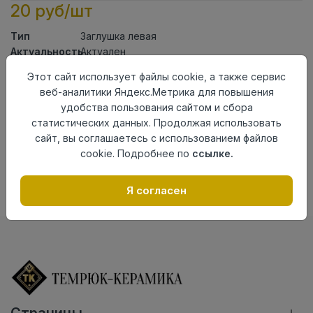
20 руб/шт
Тип
Заглушка левая
Актуальность
Актуален
Материал
ПВХ
Этот сайт использует файлы cookie, а также сервис
веб-аналитики Яндекс.Метрика для повышения
Осталось
13 шт
удобства пользования сайтом и сбора
Добавить в корзину
статистических данных. Продолжая использовать
сайт, вы соглашаетесь с использованием файлов
Внимание! Внешний вид товара может отличаться от
cookie. Подробнее по
ссылке.
представленного на настоящем сайте. Проверяйте
наличие необходимых характеристик и комплектации
в момент приобретения товара.
Я согласен