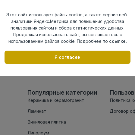
Актуальность
Актуален
Материал
ПВХ
Этот сайт использует файлы cookie, а также сервис веб-
аналитики Яндекс.Метрика для повышения удобства
Осталось
12 шт
пользования сайтом и сбора статистических данных.
Продолжая использовать сайт, вы соглашаетесь с
использованием файлов cookie. Подробнее по
ссылке.
Внимание! Внешний вид т
настоящем сайте. Провер
Я согласен
комплектации в момент п
Популярные категории
Пользо
Керамика и керамогранит
Политика 
Ламинат
Договор о
Виниловая плитка
Линолеум