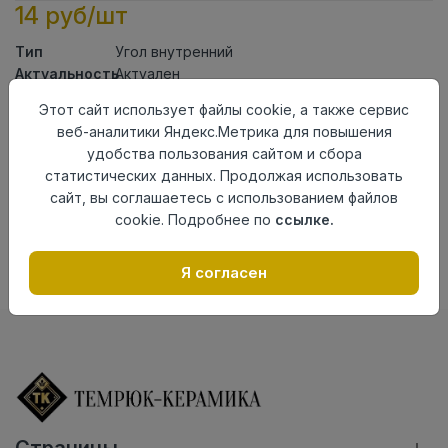
14 руб/шт
Тип
Угол внутренний
Актуальность
Актуален
Материал
ПВХ
Этот сайт использует файлы cookie, а также сервис
веб-аналитики Яндекс.Метрика для повышения
Осталось
67 шт
удобства пользования сайтом и сбора
Добавить в корзину
статистических данных. Продолжая использовать
сайт, вы соглашаетесь с использованием файлов
Внимание! Внешний вид товара может отличаться от
cookie. Подробнее по
ссылке.
представленного на настоящем сайте. Проверяйте
наличие необходимых характеристик и комплектации
в момент приобретения товара.
Я согласен