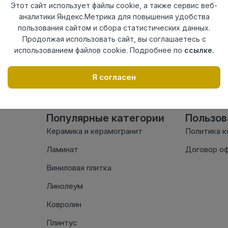
Этот сайт использует файлы cookie, а также сервис веб-
Материал
ПВХ
аналитики Яндекс.Метрика для повышения удобства
Нет в наличии
пользования сайтом и сбора статистических данных.
Продолжая использовать сайт, вы соглашаетесь с
Внимание! Внешний вид т
настоящем сайте. Провер
использованием файлов cookie. Подробнее по
ссылке.
комплектации в момент п
Я согласен
Популярные категории
Пользо
Керамика и керамогранит
Политика 
Ламинат
Договор о
Виниловая плитка
Линолеум
Ковролин
Плинтус