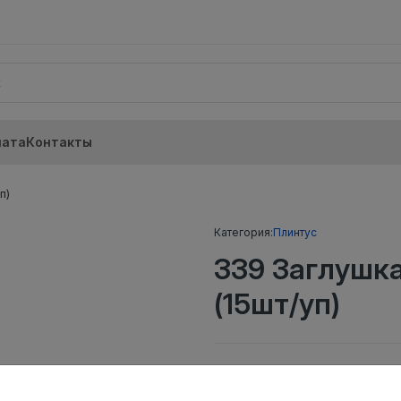
лата
Контакты
п)
Категория:
Плинтус
339 Заглушк
(15шт/уп)
Тип
Заглушка прав
Актуальность
Актуален