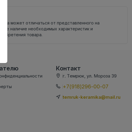
овара может отличаться от представленного на
яйте наличие необходимых характеристик и
риобретения товара.
вателю
Контакт
конфиденциальности
г. Темрюк, ул. Мороза 39
+7(918)296-00-07
ферты
temruk-keramika@mail.ru