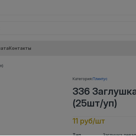
лата
Контакты
п)
Категория:
Плинтус
336 Заглушк
(25шт/уп)
11 руб/шт
Тип
Заглушка левая