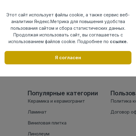
Актуальность
Актуален
Материал
ПВХ
Этот сайт использует файлы cookie, а также сервис веб-
аналитики Яндекс.Метрика для повышения удобства
Осталось
44 шт
пользования сайтом и сбора статистических данных.
Продолжая использовать сайт, вы соглашаетесь с
использованием файлов cookie. Подробнее по
ссылке.
Внимание! Внешний вид т
настоящем сайте. Провер
Я согласен
комплектации в момент п
Популярные категории
Пользо
Керамика и керамогранит
Политика 
Ламинат
Договор о
Виниловая плитка
Линолеум