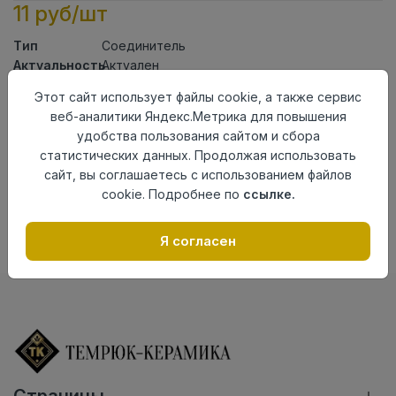
11 руб/шт
Тип
Соединитель
Актуальность
Актуален
Материал
ПВХ
Этот сайт использует файлы cookie, а также сервис
веб-аналитики Яндекс.Метрика для повышения
Осталось
67 шт
удобства пользования сайтом и сбора
Добавить в корзину
статистических данных. Продолжая использовать
сайт, вы соглашаетесь с использованием файлов
Внимание! Внешний вид товара может отличаться от
cookie. Подробнее по
ссылке.
представленного на настоящем сайте. Проверяйте
наличие необходимых характеристик и комплектации
в момент приобретения товара.
Я согласен