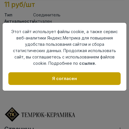
11 руб/шт
Тип
Соединитель
Актуальность
Актуален
Материал
ПВХ
Этот сайт использует файлы cookie, а также сервис
веб-аналитики Яндекс.Метрика для повышения
Осталось
102 шт
удобства пользования сайтом и сбора
Добавить в корзину
статистических данных. Продолжая использовать
сайт, вы соглашаетесь с использованием файлов
Внимание! Внешний вид товара может отличаться от
cookie. Подробнее по
ссылке.
представленного на настоящем сайте. Проверяйте
наличие необходимых характеристик и комплектации
в момент приобретения товара.
Я согласен