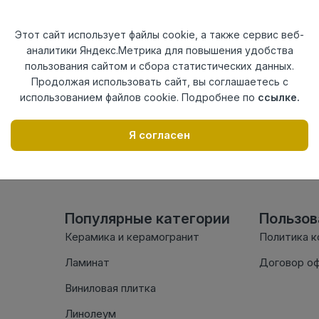
Актуальность
Актуален
Материал
ПВХ
Этот сайт использует файлы cookie, а также сервис веб-
аналитики Яндекс.Метрика для повышения удобства
Осталось
87 шт
пользования сайтом и сбора статистических данных.
Продолжая использовать сайт, вы соглашаетесь с
использованием файлов cookie. Подробнее по
ссылке.
Внимание! Внешний вид т
настоящем сайте. Провер
Я согласен
комплектации в момент п
Популярные категории
Пользо
Керамика и керамогранит
Политика 
Ламинат
Договор о
Виниловая плитка
Линолеум