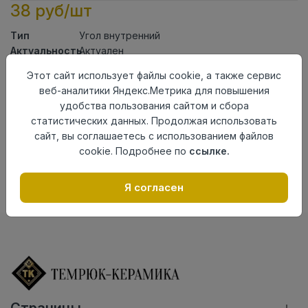
38 руб/шт
Тип
Угол внутренний
Актуальность
Актуален
Материал
ПВХ
Этот сайт использует файлы cookie, а также сервис
веб-аналитики Яндекс.Метрика для повышения
Осталось
132 шт
удобства пользования сайтом и сбора
Добавить в корзину
статистических данных. Продолжая использовать
сайт, вы соглашаетесь с использованием файлов
Внимание! Внешний вид товара может отличаться от
cookie. Подробнее по
ссылке.
представленного на настоящем сайте. Проверяйте
наличие необходимых характеристик и комплектации
в момент приобретения товара.
Я согласен