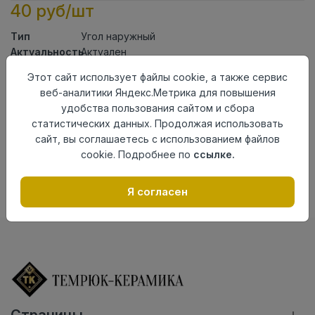
40 руб/шт
Тип
Угол наружный
Актуальность
Актуален
Материал
ПВХ
Этот сайт использует файлы cookie, а также сервис
веб-аналитики Яндекс.Метрика для повышения
Осталось
20 шт
удобства пользования сайтом и сбора
Добавить в корзину
статистических данных. Продолжая использовать
сайт, вы соглашаетесь с использованием файлов
Внимание! Внешний вид товара может отличаться от
cookie. Подробнее по
ссылке.
представленного на настоящем сайте. Проверяйте
наличие необходимых характеристик и комплектации
в момент приобретения товара.
Я согласен