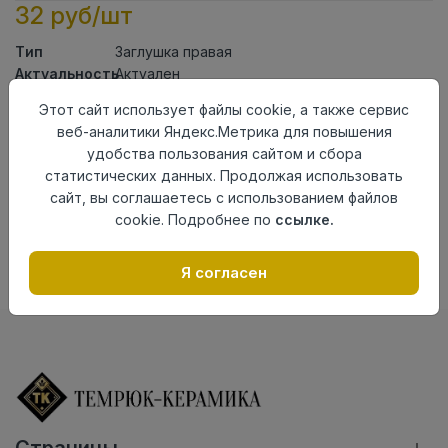
32 руб/шт
Тип
Заглушка правая
Актуальность
Актуален
Материал
ПВХ
Этот сайт использует файлы cookie, а также сервис
веб-аналитики Яндекс.Метрика для повышения
Осталось
113 шт
удобства пользования сайтом и сбора
Добавить в корзину
статистических данных. Продолжая использовать
сайт, вы соглашаетесь с использованием файлов
Внимание! Внешний вид товара может отличаться от
cookie. Подробнее по
ссылке.
представленного на настоящем сайте. Проверяйте
наличие необходимых характеристик и комплектации
в момент приобретения товара.
Я согласен