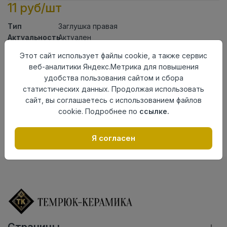
11 руб/шт
Тип
Заглушка правая
Актуальность
Актуален
Материал
ПВХ
Этот сайт использует файлы cookie, а также сервис
веб-аналитики Яндекс.Метрика для повышения
Осталось
3 шт
удобства пользования сайтом и сбора
Добавить в корзину
статистических данных. Продолжая использовать
сайт, вы соглашаетесь с использованием файлов
Внимание! Внешний вид товара может отличаться от
cookie. Подробнее по
ссылке.
представленного на настоящем сайте. Проверяйте
наличие необходимых характеристик и комплектации
в момент приобретения товара.
Я согласен