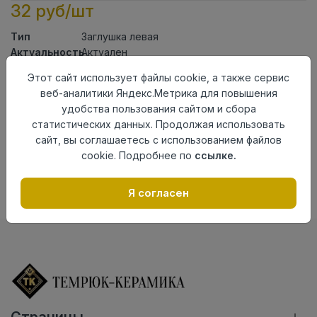
32 руб/шт
Тип
Заглушка левая
Актуальность
Актуален
Материал
ПВХ
Этот сайт использует файлы cookie, а также сервис
веб-аналитики Яндекс.Метрика для повышения
Осталось
15 шт
удобства пользования сайтом и сбора
Добавить в корзину
статистических данных. Продолжая использовать
сайт, вы соглашаетесь с использованием файлов
Внимание! Внешний вид товара может отличаться от
cookie. Подробнее по
ссылке.
представленного на настоящем сайте. Проверяйте
наличие необходимых характеристик и комплектации
в момент приобретения товара.
Я согласен