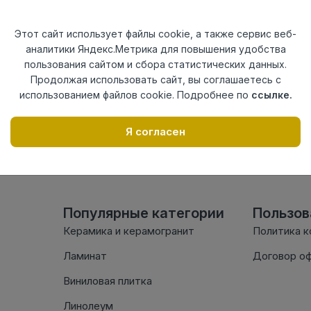
Актуальность
Актуален
Материал
ПВХ
Этот сайт использует файлы cookie, а также сервис веб-
аналитики Яндекс.Метрика для повышения удобства
Осталось
135 шт
пользования сайтом и сбора статистических данных.
Продолжая использовать сайт, вы соглашаетесь с
использованием файлов cookie. Подробнее по
ссылке.
Внимание! Внешний вид т
настоящем сайте. Провер
Я согласен
комплектации в момент п
Популярные категории
Пользо
Керамика и керамогранит
Политика 
Ламинат
Договор о
Виниловая плитка
Линолеум