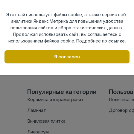
Актуальность
Актуален
Материал
ПВХ
Этот сайт использует файлы cookie, а также сервис веб-
аналитики Яндекс.Метрика для повышения удобства
Осталось
85 шт
пользования сайтом и сбора статистических данных.
Продолжая использовать сайт, вы соглашаетесь с
использованием файлов cookie. Подробнее по
ссылке.
Внимание! Внешний вид т
настоящем сайте. Провер
Я согласен
комплектации в момент п
Популярные категории
Пользо
Керамика и керамогранит
Политика 
Ламинат
Договор о
Виниловая плитка
Линолеум