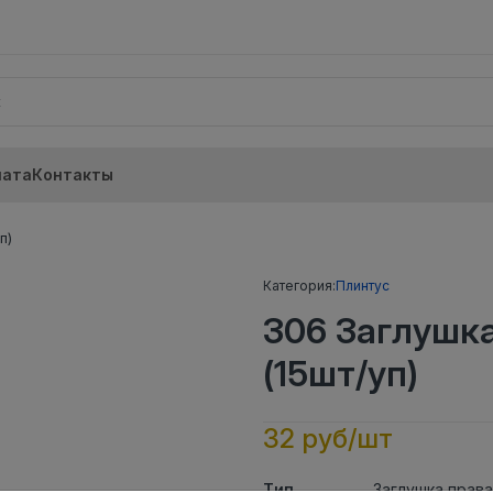
лата
Контакты
п)
Категория:
Плинтус
306 Заглушк
(15шт/уп)
32 руб/шт
Тип
Заглушка прав