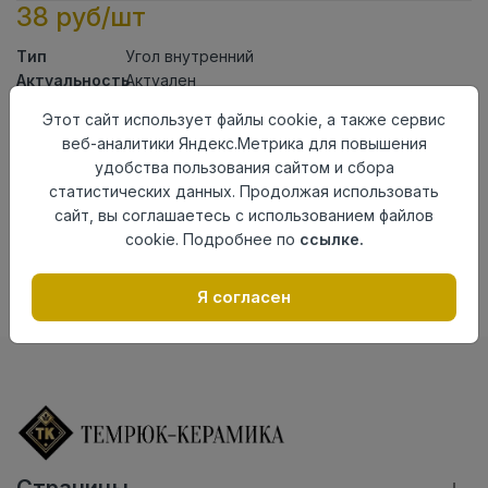
38 руб/шт
Тип
Угол внутренний
Актуальность
Актуален
Материал
ПВХ
Этот сайт использует файлы cookie, а также сервис
веб-аналитики Яндекс.Метрика для повышения
Осталось
119 шт
удобства пользования сайтом и сбора
Добавить в корзину
статистических данных. Продолжая использовать
сайт, вы соглашаетесь с использованием файлов
Внимание! Внешний вид товара может отличаться от
cookie. Подробнее по
ссылке.
представленного на настоящем сайте. Проверяйте
наличие необходимых характеристик и комплектации
в момент приобретения товара.
Я согласен