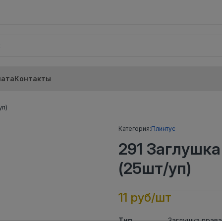
лата
Контакты
уп)
Категория:
Плинтус
291 Заглушка
(25шт/уп)
11 руб/шт
Тип
Заглушка прав