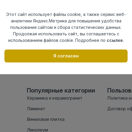
Актуальность
Актуален
Материал
ПВХ
Этот сайт использует файлы cookie, а также сервис веб-
аналитики Яндекс.Метрика для повышения удобства
Осталось
28 шт
пользования сайтом и сбора статистических данных.
Продолжая использовать сайт, вы соглашаетесь с
использованием файлов cookie. Подробнее по
ссылке.
Внимание! Внешний вид т
настоящем сайте. Провер
Я согласен
комплектации в момент п
Популярные категории
Пользо
Керамика и керамогранит
Политика 
Ламинат
Договор о
Виниловая плитка
Линолеум