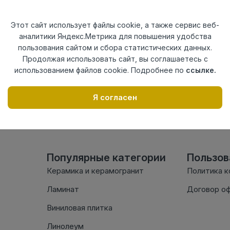
Актуальность
Актуален
Материал
ПВХ
Этот сайт использует файлы cookie, а также сервис веб-
аналитики Яндекс.Метрика для повышения удобства
Осталось
5 шт
пользования сайтом и сбора статистических данных.
Продолжая использовать сайт, вы соглашаетесь с
использованием файлов cookie. Подробнее по
ссылке.
Внимание! Внешний вид т
настоящем сайте. Провер
Я согласен
комплектации в момент п
Популярные категории
Пользо
Керамика и керамогранит
Политика 
Ламинат
Договор о
Виниловая плитка
Линолеум