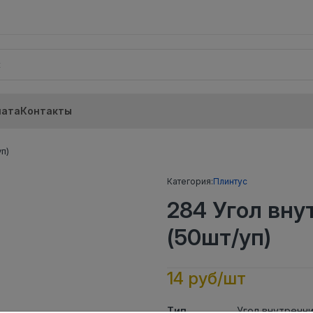
лата
Контакты
п)
Категория:
Плинтус
284 Угол вн
(50шт/уп)
14 руб/шт
Тип
Угол внутренн