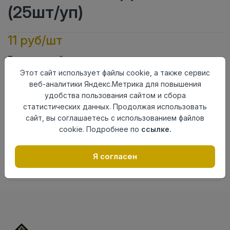
(25шт/уп)
11 руб/шт
Тип
Заглушка левая
Актуальность
Актуален
Этот сайт использует файлы cookie, а также сервис
Материал
ПВХ
веб-аналитики Яндекс.Метрика для повышения
удобства пользования сайтом и сбора
Осталось
80 шт
статистических данных. Продолжая использовать
сайт, вы соглашаетесь с использованием файлов
Добавить в корзину
cookie. Подробнее по
ссылке.
Внимание! Внешний вид товара может отличаться от
представленного на настоящем сайте. Проверяйте
Я согласен
наличие необходимых характеристик и комплектации
в момент приобретения товара.