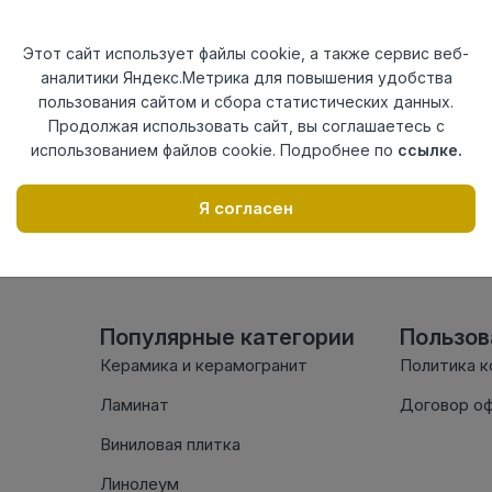
Актуальность
Актуален
Материал
ПВХ
Этот сайт использует файлы cookie, а также сервис веб-
аналитики Яндекс.Метрика для повышения удобства
Осталось
23 шт
пользования сайтом и сбора статистических данных.
Продолжая использовать сайт, вы соглашаетесь с
использованием файлов cookie. Подробнее по
ссылке.
Внимание! Внешний вид т
настоящем сайте. Провер
Я согласен
комплектации в момент п
Популярные категории
Пользо
Керамика и керамогранит
Политика 
Ламинат
Договор о
Виниловая плитка
Линолеум