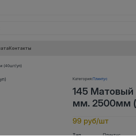
лата
Контакты
м (40шт/уп)
Категория:
Плинтус
145 Матовый
мм. 2500мм 
99 руб/шт
Тип
Плинтус