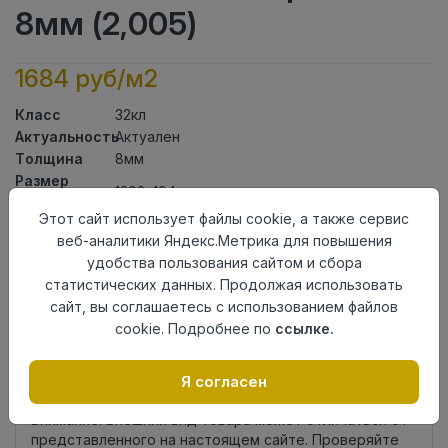
8мм (2,005)
1684 руб/м2
Класс
32кл
Актуальность
Актуален
Толщина
8мм
Размер
1292×194мм
доски
Этот сайт использует файлы cookie, а также сервис
Теплый пол
до +27 градусов
веб-аналитики Яндекс.Метрика для повышения
Фаска
4V
удобства пользования сайтом и сбора
Замок
TС-Lock
статистических данных. Продолжая использовать
Страна
Россия
сайт, вы соглашаетесь с использованием файлов
происхождения
cookie. Подробнее по
ссылке.
Осталось
12 упак
Я согласен
Добавить в корзину
Внимание! Внешний вид товара может отличаться от
представленного на настоящем сайте. Проверяйте