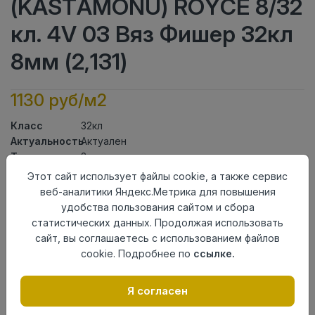
(KASTAMONU) ROYCE 8/32
кл. 4V 03 Вяз Фишер 32кл
8мм (2,131)
1130 руб/м2
Класс
32кл
Актуальность
Актуален
Толщина
8мм
Размер
Этот сайт использует файлы cookie, а также сервис
1380×193мм
доски
веб-аналитики Яндекс.Метрика для повышения
Теплый пол
до +27 градусов
удобства пользования сайтом и сбора
Фаска
4V
статистических данных. Продолжая использовать
Замок
UNICLIC
сайт, вы соглашаетесь с использованием файлов
Страна
cookie. Подробнее по
ссылке.
Россия
происхождения
Я согласен
Осталось
176 упак