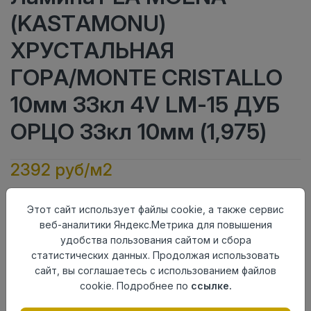
(KASTAMONU)
ХРУСТАЛЬНАЯ
ГОРА/MONTE CRISTALLO
10мм 33кл 4V LM-15 ДУБ
ОРЦО 33кл 10мм (1,975)
2392 руб/м2
Класс
33кл
Этот сайт использует файлы cookie, а также сервис
Актуальность
Актуален
веб-аналитики Яндекс.Метрика для повышения
Толщина
10мм
удобства пользования сайтом и сбора
Размер
1380×159мм
статистических данных. Продолжая использовать
доски
сайт, вы соглашаетесь с использованием файлов
Теплый пол
до +27 градусов
cookie. Подробнее по
ссылке.
Фаска
4V
Замок
UNICLIC