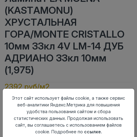
(KASTAMONU)
ХРУСТАЛЬНАЯ
ГОРА/MONTE CRISTALLO
10мм 33кл 4V LM-14 ДУБ
АДРИАНО 33кл 10мм
(1,975)
2392 руб/м2
Класс
33кл
Этот сайт использует файлы cookie, а также сервис
Актуальность
Актуален
веб-аналитики Яндекс.Метрика для повышения
Толщина
10мм
удобства пользования сайтом и сбора
Размер
статистических данных. Продолжая использовать
1380×159мм
доски
сайт, вы соглашаетесь с использованием файлов
Теплый пол
до +27 градусов
cookie. Подробнее по
ссылке.