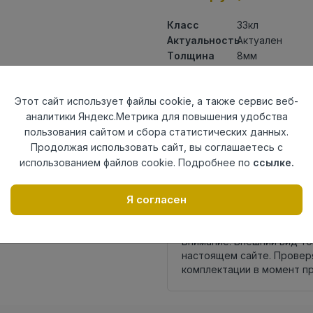
Класс
33кл
Актуальность
Актуален
Толщина
8мм
Размер
1380×161мм
доски
Этот сайт использует файлы cookie, а также сервис веб-
Теплый пол
до +27 градус
аналитики Яндекс.Метрика для повышения удобства
Фаска
4V
пользования сайтом и сбора статистических данных.
Замок
UniClick
Продолжая использовать сайт, вы соглашаетесь с
Страна
Россия
использованием файлов cookie. Подробнее по
ссылке.
происхождения
Осталось
38 упак
Я согласен
Внимание! Внешний вид т
настоящем сайте. Провер
комплектации в момент п