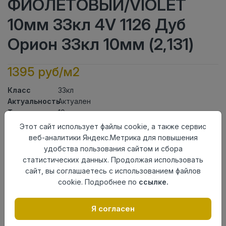
ФИОЛЕТОВЫЙ/VIOLET
10мм 33кл 4V 1126 Дуб
Орион 33кл 10мм (2,131)
1395 руб/м2
Класс
33кл
Актуальность
Актуален
Толщина
10мм
Размер
Этот сайт использует файлы cookie, а также сервис
1380×193мм
доски
веб-аналитики Яндекс.Метрика для повышения
Теплый пол
до +27 градусов
удобства пользования сайтом и сбора
Фаска
4V
статистических данных. Продолжая использовать
Замок
UniClick
сайт, вы соглашаетесь с использованием файлов
Страна
cookie. Подробнее по
ссылке.
Россия
происхождения
Я согласен
Осталось
799 упак