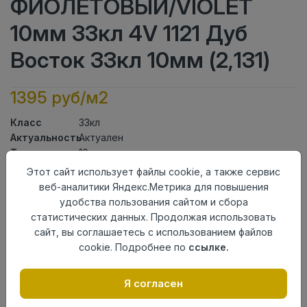
ФИОЛЕТОВЫЙ/VIOLET
10мм 33кл 4V 1121 Дуб
Восток 33кл 10мм (2,131)
1395 руб/м2
Класс
33кл
Актуальность
Актуален
Толщина
10мм
Размер
Этот сайт использует файлы cookie, а также сервис
1380×193мм
доски
веб-аналитики Яндекс.Метрика для повышения
Теплый пол
до +27 градусов
удобства пользования сайтом и сбора
Фаска
4V
статистических данных. Продолжая использовать
Замок
UniClick
сайт, вы соглашаетесь с использованием файлов
Страна
cookie. Подробнее по
ссылке.
Россия
происхождения
Я согласен
Осталось
1045 упак