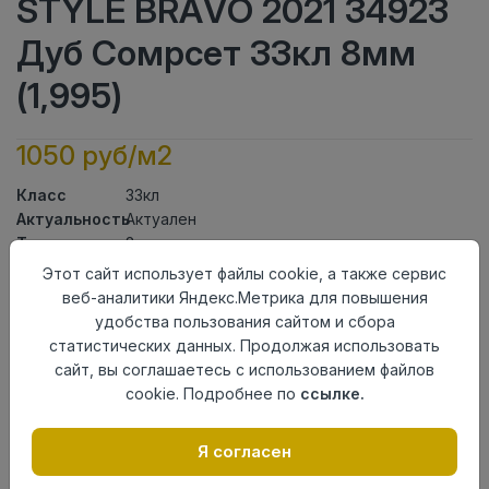
STYLE BRAVO 2021 34923
Дуб Сомрсет 33кл 8мм
(1,995)
1050 руб/м2
Класс
33кл
Актуальность
Актуален
Толщина
8мм
Размер
Этот сайт использует файлы cookie, а также сервис
1292×193мм
доски
веб-аналитики Яндекс.Метрика для повышения
Теплый пол
до +27 градусов
удобства пользования сайтом и сбора
Фаска
4V
статистических данных. Продолжая использовать
Замок
Clic It
сайт, вы соглашаетесь с использованием файлов
Страна
cookie. Подробнее по
ссылке.
Россия
происхождения
Я согласен
Осталось
6 упак