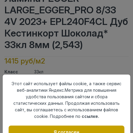
LARGE_EGGER_PRO 8/33
4V 2023+ EPL240F4CL Дуб
Кестинкорт Шоколад*
33кл 8мм (2,543)
1415 руб/м2
Класс
33кл
Актуальность
Актуален
Этот сайт использует файлы cookie, а также сервис
Толщина
8мм
веб-аналитики Яндекс.Метрика для повышения
Размер
1292×246мм
удобства пользования сайтом и сбора
доски
статистических данных. Продолжая использовать
Теплый пол
до +27 градусов
сайт, вы соглашаетесь с использованием файлов
Фаска
4V
cookie. Подробнее по
ссылке.
Замок
Clic It
Страна
Россия
происхождения
Я согласен