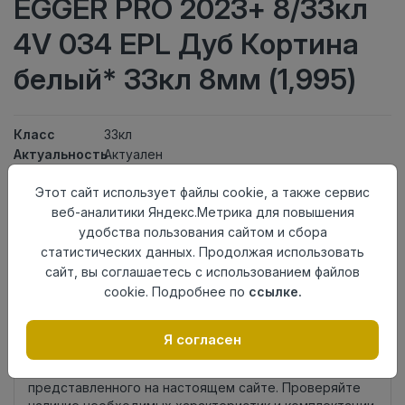
EGGER PRO 2023+ 8/33кл
4V 034 EPL Дуб Кортина
белый* 33кл 8мм (1,995)
Класс
33кл
Актуальность
Актуален
Толщина
8мм
Этот сайт использует файлы cookie, а также сервис
Размер
1292×193мм
веб-аналитики Яндекс.Метрика для повышения
доски
удобства пользования сайтом и сбора
Теплый пол
до +27 градусов
статистических данных. Продолжая использовать
Фаска
4V
сайт, вы соглашаетесь с использованием файлов
Замок
Clic It
cookie. Подробнее по
ссылке.
Страна
Россия
происхождения
Я согласен
Нет в наличии
Внимание! Внешний вид товара может отличаться от
представленного на настоящем сайте. Проверяйте