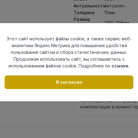
Актуальность
Актуален
Толщина
10мм
Размер
1285×158мм
доски
Теплый пол
до +27 градус
Этот сайт использует файлы cookie, а также сервис веб-
Фаска
4V
аналитики Яндекс.Метрика для повышения удобства
Замок
Megaloc
пользования сайтом и сбора статистических данных.
Страна
Германия
Продолжая использовать сайт, вы соглашаетесь с
происхождения
использованием файлов cookie. Подробнее по
ссылке.
Осталось
1 упак
Я согласен
Внимание! Внешний вид т
настоящем сайте. Провер
комплектации в момент п