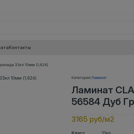
лата
Контакты
енада 33кл 10мм (1,624)
Категория:
Ламинат
Ламинат CLA
56584 Дуб Гр
3165 руб/м2
Класс
33кл