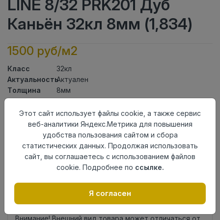
LINE 8/32 PRK201 Дуб
Каньён 32кл 8мм (1,834)
1500 руб/м2
Класс
32кл
Актуальность
Актуален
Толщина
8мм
Размер
1200×191мм
доски
Этот сайт использует файлы cookie, а также сервис
Теплый пол
до +27 градусов
веб-аналитики Яндекс.Метрика для повышения
Фаска
4V
удобства пользования сайтом и сбора
Замок
L2C/ Click to Fit
статистических данных. Продолжая использовать
Страна
сайт, вы соглашаетесь с использованием файлов
Турция
происхождения
cookie. Подробнее по
ссылке.
Осталось
6 упак
Я согласен
Добавить в корзину
Внимание! Внешний вид товара может отличаться от